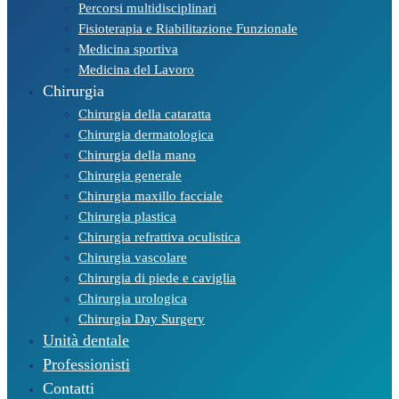
Percorsi multidisciplinari
Fisioterapia e Riabilitazione Funzionale
Medicina sportiva
Medicina del Lavoro
Chirurgia
Chirurgia della cataratta
Chirurgia dermatologica
Chirurgia della mano
Chirurgia generale
Chirurgia maxillo facciale
Chirurgia plastica
Chirurgia refrattiva oculistica
Chirurgia vascolare
Chirurgia di piede e caviglia
Chirurgia urologica
Chirurgia Day Surgery
Unità dentale
Professionisti
Contatti