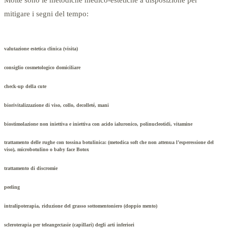
Molte sono le metodiche medico-estetiche a disposizione per
mitigare i segni del tempo:
valutazione estetica clinica (visita)
consiglio cosmetologico domiciliare
check-up della cute
biorivitalizzazione di viso, collo, decolleté, mani
biostimolazione non iniettiva e iniettiva con acido ialuronico, polinucleotidi, vitamine
trattamento delle rughe con tossina botulinica: (metodica soft che non attenua l’esperessione del
viso), microbotulino o baby face Botox
trattamento di discromie
peeling
intralipoterapia, riduzione del grasso sottomentoniero (doppio mento)
scleroterapia per teleangectasie (capillari) degli arti inferiori